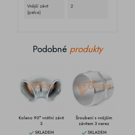
Vnější závit
2
(palce)
Podobné
produkty
Koleno 90° vnitřní závit
Šroubení s vnějším
Mater
3
závitem 3 nerez
80 
SKLADEM
SKLADEM

