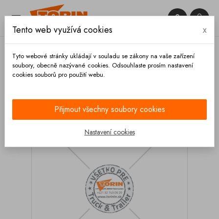


Tento web využívá cookies
x

Tyto webové stránky ukládají v souladu se zákony na vaše zařízení
soubory, obecně nazývané cookies. Odsouhlaste prosím nastavení
cookies souborů pro použití webu.
Domů
Armatury
Tlumič hluku s vnějším závitem 2
FELDBINDER
Přijmout všechny soubory cookies
Nastavení cookies