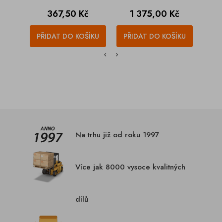
Cena
Cena
C
367,50 Kč
1 375,00 Kč
35
PŘIDAT DO KOŠÍKU
PŘIDAT DO KOŠÍKU
PŘI
Na trhu již od roku 1997
Více jak 8000 vysoce kvalitných
dílů