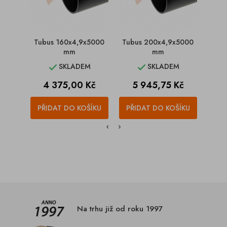
Tubus 160x4,9x5000
Tubus 200x4,9x5000
Tub
mm
mm
SKLADEM
SKLADEM


Cena
Cena
C
4 375,00 Kč
5 945,75 Kč
1
PŘIDAT DO KOŠÍKU
PŘIDAT DO KOŠÍKU
PŘI
Na trhu již od roku 1997