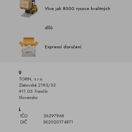
Více jak 8000 vysoce kvalitných
dílů
Expresní doručení
TORIN, s.r.o.
Zlatovská 2193/33
911 05 Trenčín
Slovensko
IČO
36297968
DIČ
SK2020174871