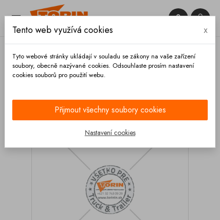


Tento web využívá cookies
x

Tyto webové stránky ukládají v souladu se zákony na vaše zařízení
soubory, obecně nazývané cookies. Odsouhlaste prosím nastavení
cookies souborů pro použití webu.
Domů
Hadice a příslušenství
Tubusy a příslušenství
Tubusy
Tubus 200x1,5x6000 mm nerez
Přijmout všechny soubory cookies
Nastavení cookies