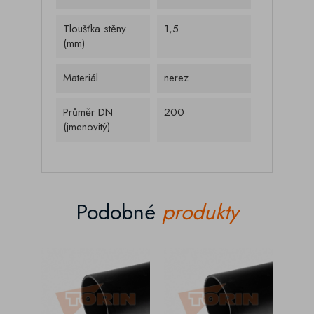
Tloušťka stěny
1,5
(mm)
Materiál
nerez
Průměr DN
200
(jmenovitý)
Podobné
produkty