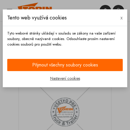


Tento web využívá cookies
x

Tyto webové stránky ukládají v souladu se zákony na vaše zařízení
soubory, obecně nazývané cookies. Odsouhlaste prosím nastavení
cookies souborů pro použití webu.
Domů
Spojky
Systém STORZ
Těsnění
Tesnění spojky STORZ B VITON
Přijmout všechny soubory cookies
Nastavení cookies