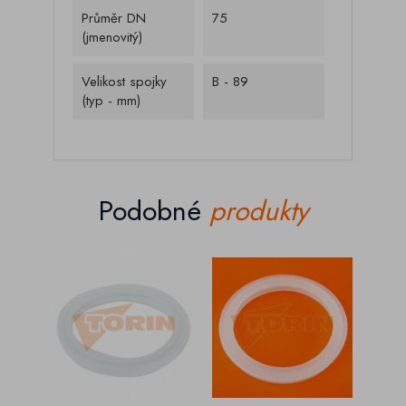
Průměr DN
75
(jmenovitý)
Velikost spojky
B - 89
(typ - mm)
Podobné
produkty