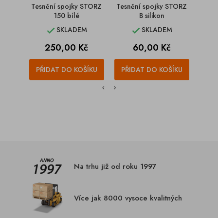
Tesnění spojky STORZ
Tesnění spojky STORZ
Tesn
150 bílé
B silikon
SKLADEM
SKLADEM


Cena
Cena
250,00 Kč
60,00 Kč
PŘIDAT DO KOŠÍKU
PŘIDAT DO KOŠÍKU
PŘI
Na trhu již od roku 1997
Více jak 8000 vysoce kvalitných