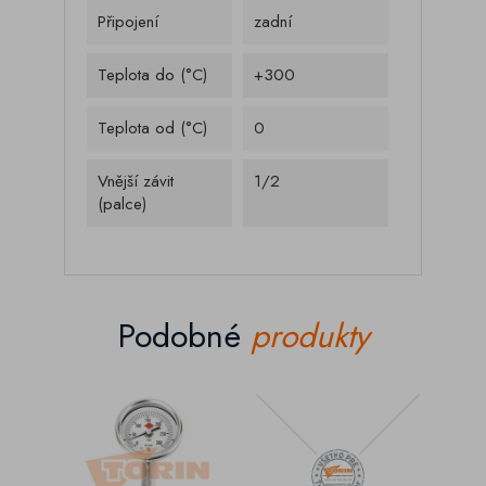
Připojení
zadní
Teplota do (°C)
+300
Teplota od (°C)
0
Vnější závit
1/2
(palce)
Podobné
produkty